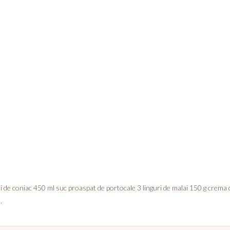
i de coniac 450 ml suc proaspat de portocale 3 linguri de malai 150 g crema 
…