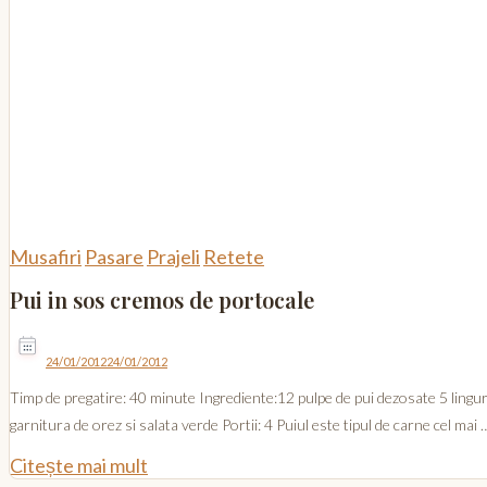
Musafiri
Pasare
Prajeli
Retete
Pui in sos cremos de portocale
24/01/2012
24/01/2012
Timp de pregatire: 40 minute Ingrediente:12 pulpe de pui dezosate 5 lingur
garnitura de orez si salata verde Portii: 4 Puiul este tipul de carne cel mai 
Citește mai mult