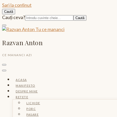
Sari la conținut
Caută
Caută:
Cauți ceva?
Razvan Anton
CE MANANCI AZI
ACASA
MANIFESTO
DESPRE MINE
RETETE
LICHIDE
PORC
PASARE