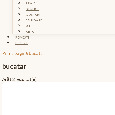
PRAJELI
DESERT
GUSTARI
FAINOASE
UTILE
KETO
POVESTI
DESERT
Prima pagină
bucatar
bucatar
Arăt
2 rezultat(e)