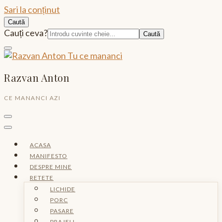
Sari la conținut
Caută
Caută:
Cauți ceva?
Razvan Anton
CE MANANCI AZI
ACASA
MANIFESTO
DESPRE MINE
RETETE
LICHIDE
PORC
PASARE
PRAJELI