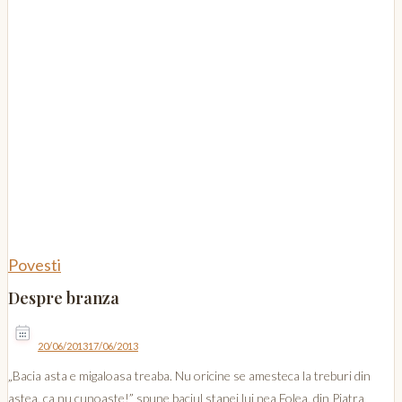
Povesti
Despre branza
20/06/2013
17/06/2013
„Bacia asta e migaloasa treaba. Nu oricine se amesteca la treburi din
astea, ca nu cunoaste!” spune baciul stanei lui nea Folea, din Piatra