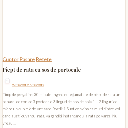
Cuptor
Pasare
Retete
Piept de rata cu sos de portocale
27/02/2017
15/05/2012
Timp de pregatire: 30 minute Ingrediente:jumatate de piept de rata un
paharel de coniac 3 portocale 3 linguri de sos de soia 1 – 2 linguri de
miere un cub mic de unt sare Portii: 1 Sunt convins ca multi dintre voi
cand auziti cuvantul rata, va ganditi instantaneu la rata pe varza. Nu
vreau …