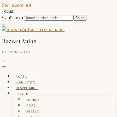
Sari la conținut
Caută
Caută:
Cauți ceva?
Razvan Anton
CE MANANCI AZI
ACASA
MANIFESTO
DESPRE MINE
RETETE
LICHIDE
PORC
PASARE
PRAJELI