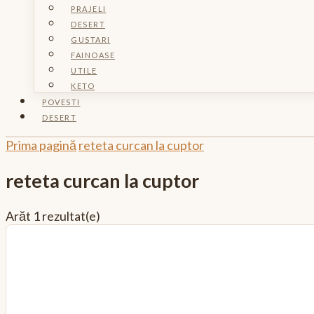
PRAJELI
DESERT
GUSTARI
FAINOASE
UTILE
KETO
POVESTI
DESERT
Prima pagină
reteta curcan la cuptor
reteta curcan la cuptor
Arăt
1 rezultat(e)