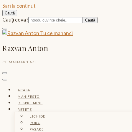
Sari la conținut
Caută
Caută:
Cauți ceva?
Razvan Anton
CE MANANCI AZI
ACASA
MANIFESTO
DESPRE MINE
RETETE
LICHIDE
PORC
PASARE