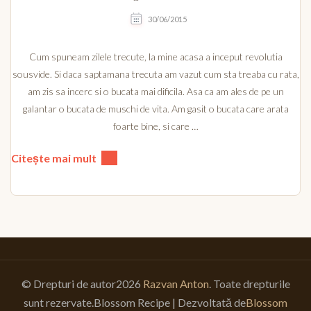
30/06/2015
Cum spuneam zilele trecute, la mine acasa a inceput revolutia
sousvide. Si daca saptamana trecuta am vazut cum sta treaba cu rata,
am zis sa incerc si o bucata mai dificila. Asa ca am ales de pe un
galantar o bucata de muschi de vita. Am gasit o bucata care arata
foarte bine, si care …
Citește mai mult
© Drepturi de autor2026
Razvan Anton
. Toate drepturile
sunt rezervate.
Blossom Recipe | Dezvoltată de
Blossom