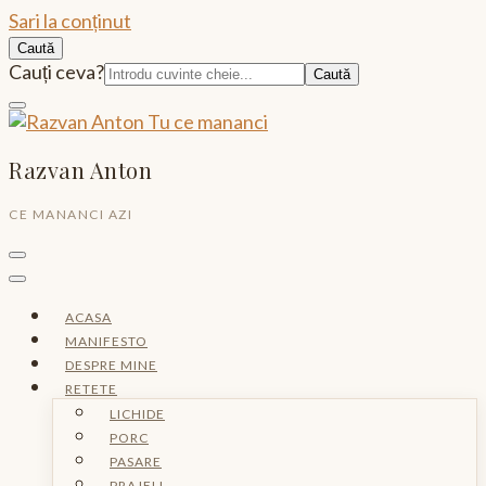
Sari la conținut
Caută
Caută:
Cauți ceva?
Razvan Anton
CE MANANCI AZI
ACASA
MANIFESTO
DESPRE MINE
RETETE
LICHIDE
PORC
PASARE
PRAJELI