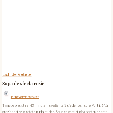
Lichide
Retete
Supa de sfecla rosie
11/10/2012
11/10/2012
Timp de pregatire: 40 minute Ingrediente:3 sfecle rosii sare Portii: 6 Va
prezint astazi o reteta putin atipica. Spun ca este atipica pentru ca este