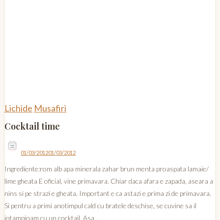
Lichide
Musafiri
Cocktail time
01/03/2012
01/03/2012
Ingrediente:rom alb apa minerala zahar brun menta proaspata lamaie/
lime gheata E oficial, vine primavara. Chiar daca afara e zapada, aseara a
nins si pe strazi e gheata. Important e ca astazi e prima zi de primavara.
Si pentru a primi anotimpul cald cu bratele deschise, se cuvine sa il
intampinam cu un cocktail. Asa …