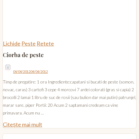
Lichide
Peste
Retete
Ciorba de peste
04/04/2012
04/04/2012
Timp de pregatire: 1 ora Ingrediente:capatani si bucati de peste (somon,
novac, caras) 3 cartofi 3 cepe 4 morcovi 7 ardei colorati (gras si capia) 2
brocolli 2 lamai 1 litru de suc de rosii (sau bulion dar mai putin) patrunjel,
marar sare, piper Portii: 20 Acum 2 saptamani credeam ca vine
primavara. Acum nu …
Citește mai mult