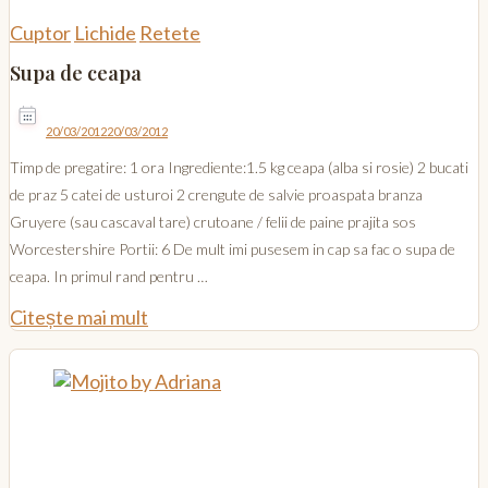
Cuptor
Lichide
Retete
Supa de ceapa
20/03/2012
20/03/2012
Timp de pregatire: 1 ora Ingrediente:1.5 kg ceapa (alba si rosie) 2 bucati
de praz 5 catei de usturoi 2 crengute de salvie proaspata branza
Gruyere (sau cascaval tare) crutoane / felii de paine prajita sos
Worcestershire Portii: 6 De mult imi pusesem in cap sa fac o supa de
ceapa. In primul rand pentru …
Citește mai mult