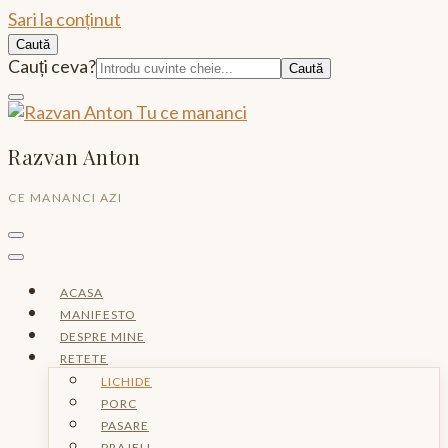
Sari la conținut
Caută
Caută:
Cauți ceva?
Razvan Anton
CE MANANCI AZI
ACASA
MANIFESTO
DESPRE MINE
RETETE
LICHIDE
PORC
PASARE
PRAJELI