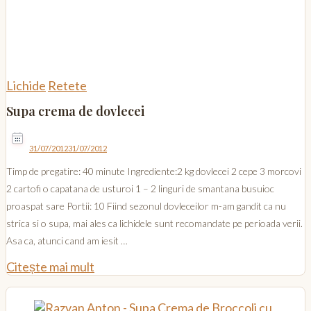
Lichide
Retete
Supa crema de dovlecei
31/07/2012
31/07/2012
Timp de pregatire: 40 minute Ingrediente:2 kg dovlecei 2 cepe 3 morcovi
2 cartofi o capatana de usturoi 1 – 2 linguri de smantana busuioc
proaspat sare Portii: 10 Fiind sezonul dovleceilor m-am gandit ca nu
strica si o supa, mai ales ca lichidele sunt recomandate pe perioada verii.
Asa ca, atunci cand am iesit …
Citește mai mult